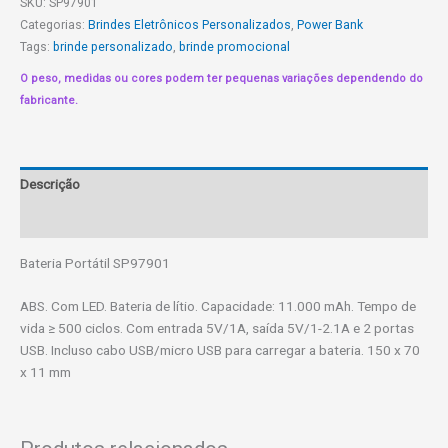
SKU:
SP97901
Categorias:
Brindes Eletrônicos Personalizados
,
Power Bank
Tags:
brinde personalizado
,
brinde promocional
O peso, medidas ou cores podem ter pequenas variações dependendo do
fabricante.
Descrição
Informação adicional
Bateria Portátil SP97901
ABS. Com LED. Bateria de lítio. Capacidade: 11.000 mAh. Tempo de
vida ≥ 500 ciclos. Com entrada 5V/1A, saída 5V/1-2.1A e 2 portas
USB. Incluso cabo USB/micro USB para carregar a bateria. 150 x 70
x 11 mm