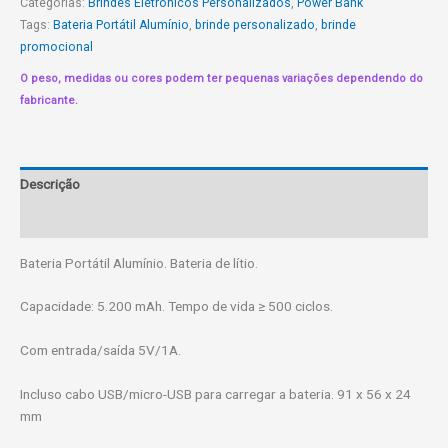
Categorias:
Brindes Eletrônicos Personalizados
,
Power Bank
Tags:
Bateria Portátil Alumínio
,
brinde personalizado
,
brinde
promocional
O peso, medidas ou cores podem ter pequenas variações dependendo do
fabricante.
Descrição
Informação adicional
Bateria Portátil Alumínio. Bateria de lítio.
Capacidade: 5.200 mAh. Tempo de vida ≥ 500 ciclos.
Com entrada/saída 5V/1A.
Incluso cabo USB/micro-USB para carregar a bateria. 91 x 56 x 24
mm